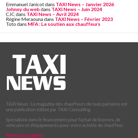
Emmanuel Janicot
dans
TAXI News – Janvier 2026
Johnny du web
dans
TAXI News – Juin 2024
CJC
dans
TAXI News – Avril 2024
Régine Meraouna
dans
TAXI News – Février 2023
Toto
dans
MFA : Le soutien aux chauffeurs
TAXI News : Le magazine des chauffeurs de taxis parisiens est
une publication éditée par TAXI Consulting.
Spécialisée dans le financement pour l'achat de licences, de
véhicules et d'équipements pour votre activité de chauffeur.
Mentions Légales