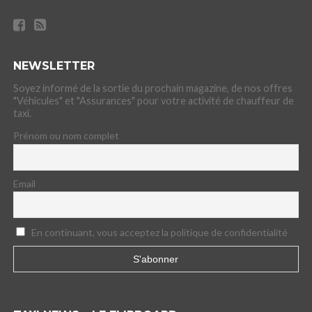
NEWSLETTER
Soyez informé de la sortie du prochain magazine, de nos offres
"Véhicules" et "Assurances" pour votre activité de chauffeur de
taxi.
Prénom ou nom complet
Email
En continuant, vous acceptez la politique de confidentialité