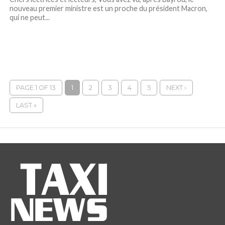
nouveau premier ministre est un proche du président Macron,
qui ne peut...
PAGE 1 OF 13
1
2
3
4
5
NEXT ›
LAST »