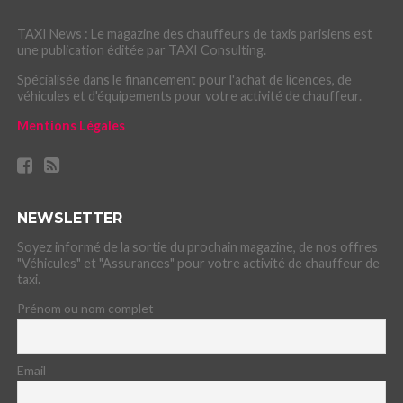
TAXI News : Le magazine des chauffeurs de taxis parisiens est
une publication éditée par TAXI Consulting.
Spécialisée dans le financement pour l'achat de licences, de
véhicules et d'équipements pour votre activité de chauffeur.
Mentions Légales
NEWSLETTER
Soyez informé de la sortie du prochain magazine, de nos offres
"Véhicules" et "Assurances" pour votre activité de chauffeur de
taxi.
Prénom ou nom complet
Email