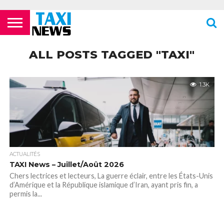
ACTUALITÉS
ECOLES DE
LES
LES
LES
LES
LES
MENTIONS
NEWSLETTER
NOUS
POLITIQUE DE
VIDÉOS
FORMATION
COMPAGNIES
FOURRIÈRES
PHARMACIES
STATIONS
TOILETTES
LÉGALES
CONTACTER
CONFIDENTIALITÉ
ALL POSTS TAGGED "TAXI"
TAXIS
AÉRIENNES /
24H/24 OU
DE TAXIS
PUBLIQUES
PARISIENS
AÉROPORTS
TARDIVES
ROISSY –
CDG
1.3K
ACTUALITÉS
TAXI News – Juillet/Août 2026
Chers lectrices et lecteurs, La guerre éclair, entre les États-Unis
d’Amérique et la République islamique d’Iran, ayant pris fin, a
permis la...