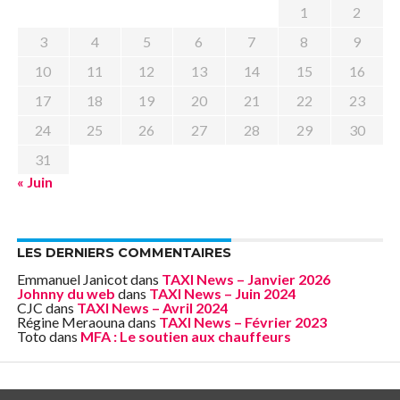
1
2
3
4
5
6
7
8
9
10
11
12
13
14
15
16
17
18
19
20
21
22
23
24
25
26
27
28
29
30
31
« Juin
LES DERNIERS COMMENTAIRES
Emmanuel Janicot
dans
TAXI News – Janvier 2026
Johnny du web
dans
TAXI News – Juin 2024
CJC
dans
TAXI News – Avril 2024
Régine Meraouna
dans
TAXI News – Février 2023
Toto
dans
MFA : Le soutien aux chauffeurs