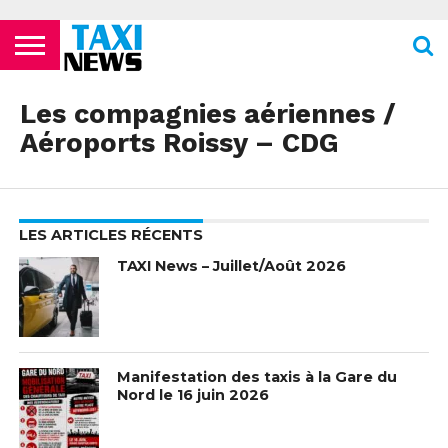
ACTUALITÉS
ECOLES DE
LES
LES
LES
LES
LES
MENTIONS
NEWSLETTER
NOUS
POLITIQUE DE
VIDÉOS
FORMATION
COMPAGNIES
FOURRIÈRES
PHARMACIES
STATIONS
TOILETTES
LÉGALES
CONTACTER
CONFIDENTIALITÉ
Les compagnies aériennes /
TAXIS
AÉRIENNES /
24H/24 OU
DE TAXIS
PUBLIQUES
PARISIENS
AÉROPORTS
TARDIVES
Aéroports Roissy – CDG
ROISSY –
CDG
LES ARTICLES RÉCENTS
TAXI News – Juillet/Août 2026
Manifestation des taxis à la Gare du
Nord le 16 juin 2026