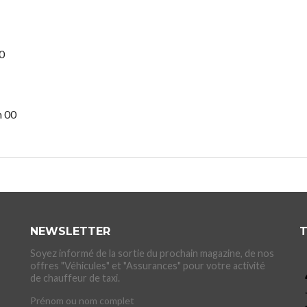
0
h 00
NEWSLETTER
T
Soyez informé de la sortie du prochain magazine, de nos
offres "Véhicules" et "Assurances" pour votre activité
de chauffeur de taxi.
Prénom ou nom complet