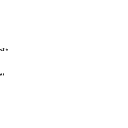
oche
30