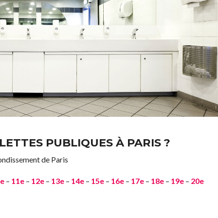
LETTES PUBLIQUES À PARIS ?
rondissement de Paris
e
–
11e
–
12e
–
13e
–
14e
–
15e
–
16e
–
17e
–
18e
–
19e
–
20e