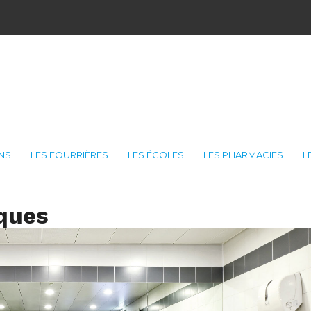
ONS
LES FOURRIÈRES
LES ÉCOLES
LES PHARMACIES
L
iques