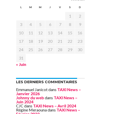
L
M
M
J
V
S
D
1
2
3
4
5
6
7
8
9
10
11
12
13
14
15
16
17
18
19
20
21
22
23
24
25
26
27
28
29
30
31
« Juin
LES DERNIERS COMMENTAIRES
Emmanuel Janicot
dans
TAXI News –
Janvier 2026
Johnny du web
dans
TAXI News –
Juin 2024
CJC
dans
TAXI News – Avril 2024
Régine Meraouna
dans
TAXI News –
Février 2023