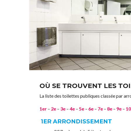
OÙ SE TROUVENT LES TOI
La liste des toilettes publiques classée par ar
1er
–
2e
–
3e
–
4e
–
5e
–
6e
–
7e
–
8e
–
9e
–
10
1ER ARRONDISSEMENT