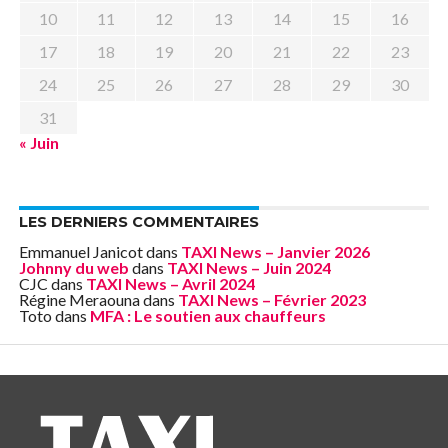
10
11
12
13
14
15
16
17
18
19
20
21
22
23
24
25
26
27
28
29
30
31
« Juin
LES DERNIERS COMMENTAIRES
Emmanuel Janicot
dans
TAXI News – Janvier 2026
Johnny du web
dans
TAXI News – Juin 2024
CJC
dans
TAXI News – Avril 2024
Régine Meraouna
dans
TAXI News – Février 2023
Toto
dans
MFA : Le soutien aux chauffeurs