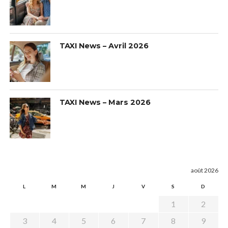
TAXI News – Avril 2026
TAXI News – Mars 2026
août 2026
L
M
M
J
V
S
D
1
2
3
4
5
6
7
8
9