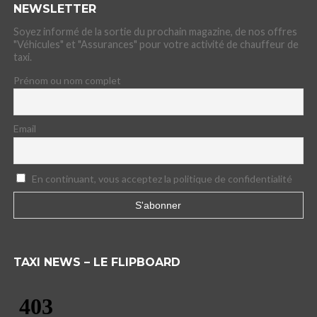
NEWSLETTER
Soyez informé de la sortie du prochain magazine, de nos offres
"Véhicules" et "Assurances" pour votre activité de chauffeur de
taxi.
Prénom ou nom complet
Email
En continuant, vous acceptez la politique de confidentialité
TAXI NEWS – LE FLIPBOARD