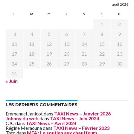
août 2026
L
M
M
J
V
S
D
1
2
3
4
5
6
7
8
9
10
11
12
13
14
15
16
17
18
19
20
21
22
23
24
25
26
27
28
29
30
31
« Juin
LES DERNIERS COMMENTAIRES
Emmanuel Janicot
dans
TAXI News – Janvier 2026
Johnny du web
dans
TAXI News – Juin 2024
CJC
dans
TAXI News – Avril 2024
Régine Meraouna
dans
TAXI News – Février 2023
Toto
dans
MFA : Le soutien aux chauffeurs