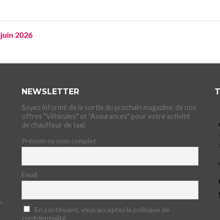
 juin 2026
NEWSLETTER
T
Soyez informé de la sortie du prochain magazine, de nos
offres "Véhicules" et "Assurances" pour votre activité
de chauffeur de taxi.
Prénom ou nom complet
Email
,
En continuant, vous acceptez la politique de
confidentialité