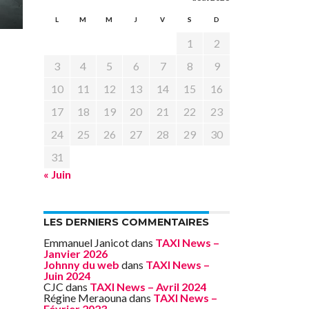
L
M
M
J
V
S
D
1
2
3
4
5
6
7
8
9
10
11
12
13
14
15
16
17
18
19
20
21
22
23
24
25
26
27
28
29
30
31
« Juin
LES DERNIERS COMMENTAIRES
Emmanuel Janicot
dans
TAXI News –
Janvier 2026
Johnny du web
dans
TAXI News –
Juin 2024
CJC
dans
TAXI News – Avril 2024
Régine Meraouna
dans
TAXI News –
Février 2023