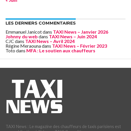
LES DERNIERS COMMENTAIRES
Emmanuel Janicot
dans
TAXI News – Janvier 2026
Johnny du web
dans
TAXI News – Juin 2024
CJC
dans
TAXI News – Avril 2024
Régine Meraouna
dans
TAXI News – Février 2023
Toto
dans
MFA : Le soutien aux chauffeurs
TAXI News : Le magazine des chauffeurs de taxis parisiens est