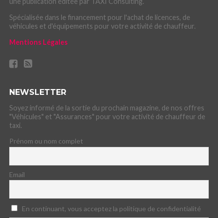
une publication éditée par TAXI Consulting.
Spécialisée dans le financement pour l'achat de licences, de
véhicules et d'équipements pour votre activité de chauffeur.
Mentions Légales
NEWSLETTER
Soyez informé de la sortie du prochain magazine, de nos offres
"Véhicules" et "Assurances" pour votre activité de chauffeur de
taxi.
Prénom ou nom complet
Email
En continuant, vous acceptez la politique de confidentialité