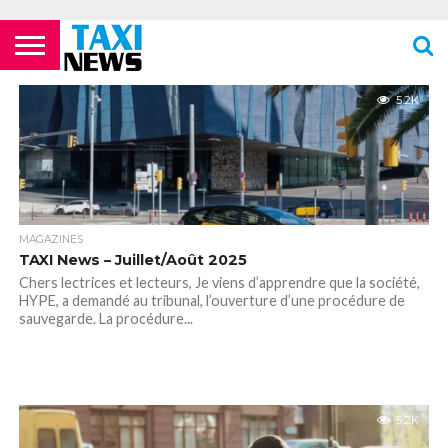
ACTUALITÉS
ECOLES DE
LES
LES
LES
LES
LES
MENTIONS
NEWSLETTER
NOUS
POLITIQUE DE
VIDÉOS
FORMATION
COMPAGNIES
FOURRIÈRES
PHARMACIES
STATIONS
TOILETTES
LÉGALES
CONTACTER
CONFIDENTIALITÉ
5.2K
TAXIS
AÉRIENNES /
24H/24 OU
DE TAXIS
PUBLIQUES
PARISIENS
AÉROPORTS
TARDIVES
ROISSY –
CDG
MAGAZINES
TAXI News – Juillet/Août 2025
Chers lectrices et lecteurs, Je viens d’apprendre que la société,
HYPE, a demandé au tribunal, l’ouverture d’une procédure de
sauvegarde. La procédure...
5.2K