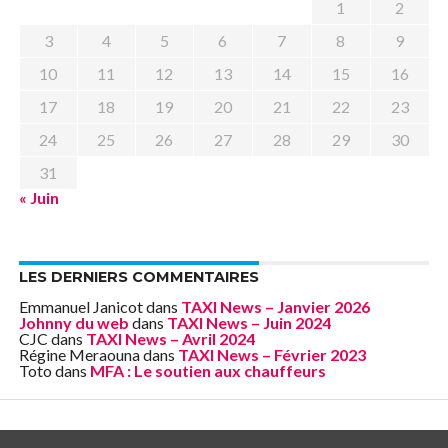
1
2
3
4
5
6
7
8
9
10
11
12
13
14
15
16
17
18
19
20
21
22
23
24
25
26
27
28
29
30
31
« Juin
LES DERNIERS COMMENTAIRES
Emmanuel Janicot
dans
TAXI News – Janvier 2026
Johnny du web
dans
TAXI News – Juin 2024
CJC
dans
TAXI News – Avril 2024
Régine Meraouna
dans
TAXI News – Février 2023
Toto
dans
MFA : Le soutien aux chauffeurs