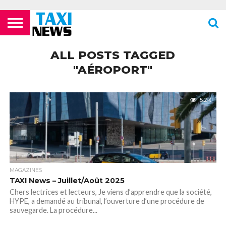
ACTUALITÉS
ECOLES DE
LES
LES
LES
LES
LES
MENTIONS
NEWSLETTER
NOUS
POLITIQUE DE
VIDÉOS
FORMATION
COMPAGNIES
FOURRIÈRES
PHARMACIES
STATIONS
TOILETTES
LÉGALES
CONTACTER
CONFIDENTIALITÉ
ALL POSTS TAGGED
TAXIS
AÉRIENNES /
24H/24 OU
DE TAXIS
PUBLIQUES
PARISIENS
AÉROPORTS
TARDIVES
"AÉROPORT"
ROISSY –
CDG
5.2K
MAGAZINES
TAXI News – Juillet/Août 2025
Chers lectrices et lecteurs, Je viens d’apprendre que la société,
HYPE, a demandé au tribunal, l’ouverture d’une procédure de
sauvegarde. La procédure...