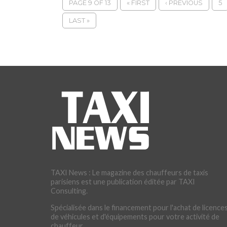
PAGE 9 OF 13
« FIRST
‹ PREVIOUS
5
LAST »
TAXI News : Le magazine des chauffeurs de taxis
parisiens est une publication éditée par TAXI
Consulting.
Spécialisée dans le financement pour l'achat de licences
de véhicules et d'équipements pour votre activité de
chauffeur.