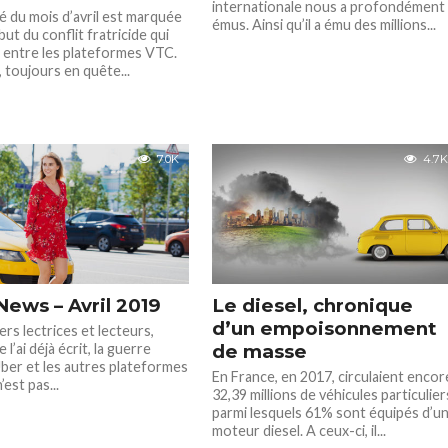
internationale nous a profondément
té du mois d’avril est marquée
émus. Ainsi qu’il a ému des millions...
but du conflit fratricide qui
 entre les plateformes VTC.
, toujours en quête...
7.0K
4.7K
News – Avril 2019
Le diesel, chronique
d’un empoisonnement
rs lectrices et lecteurs,
l’ai déjà écrit, la guerre
de masse
ber et les autres plateformes
En France, en 2017, circulaient encor
est pas...
32,39 millions de véhicules particulier
parmi lesquels 61% sont équipés d’u
moteur diesel. A ceux-ci, il...