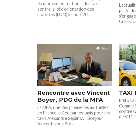
du mouvement national des taxis
L’actuali
contre la loi d’orientation des
par le dé
mobilités (LOM) le lundi 20...
s’engage
Celles-ci
6.2K
Rencontre avec Vincent
TAXI 
Boyer, PDG de la MFA
Edito Che
Comme je 
La MFA, une des premières mutuelles
contre U
en France, créée par les taxis pour les
de VTC n’
taxis Alexandre Sejdinov : Bonjour
Vincent, vous êtes...