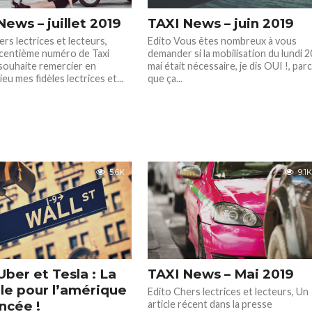
News – juillet 2019
TAXI News – juin 2019
rs lectrices et lecteurs,
Edito Vous êtes nombreux à vous
centième numéro de Taxi
demander si la mobilisation du lundi 2
souhaite remercier en
mai était nécessaire, je dis OUI !, par
ieu mes fidèles lectrices et...
que ça...
5.6K
9.1K
Uber et Tesla : La
TAXI News – Mai 2019
lle pour l’amérique
Edito Chers lectrices et lecteurs, Un
ancée !
article récent dans la presse