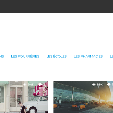
ONS
LES FOURRIÈRES
LES ÉCOLES
LES PHARMACIES
L
9.4K
2
8.8K
1