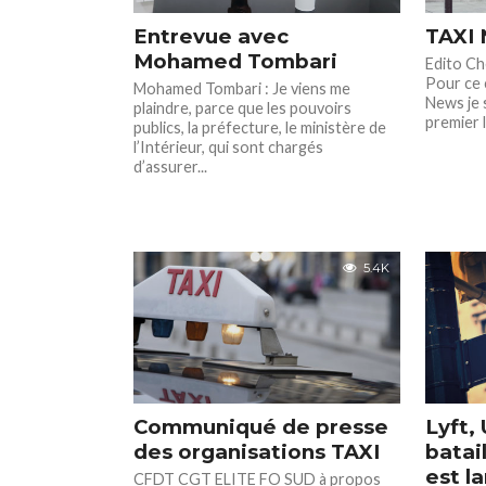
Entrevue avec
TAXI 
Mohamed Tombari
Edito Che
Pour ce 
Mohamed Tombari : Je viens me
News je 
plaindre, parce que les pouvoirs
premier l
publics, la préfecture, le ministère de
l’Intérieur, qui sont chargés
d’assurer...
5.4K
Communiqué de presse
Lyft, 
des organisations TAXI
batai
est l
CFDT CGT ELITE FO SUD à propos