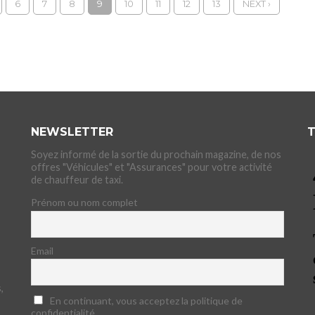
6
7
8
9
10
11
12
13
NEXT ›
NEWSLETTER
T
Soyez informé de la sortie du prochain magazine, de nos
offres "Véhicules" et "Assurances" pour votre activité
de chauffeur de taxi.
Prénom ou nom complet
Email
,
En continuant, vous acceptez la politique de
confidentialité