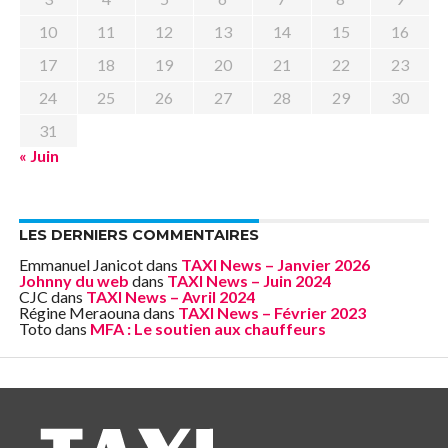
10
11
12
13
14
15
16
17
18
19
20
21
22
23
24
25
26
27
28
29
30
31
« Juin
LES DERNIERS COMMENTAIRES
Emmanuel Janicot
dans
TAXI News – Janvier 2026
Johnny du web
dans
TAXI News – Juin 2024
CJC
dans
TAXI News – Avril 2024
Régine Meraouna
dans
TAXI News – Février 2023
Toto
dans
MFA : Le soutien aux chauffeurs