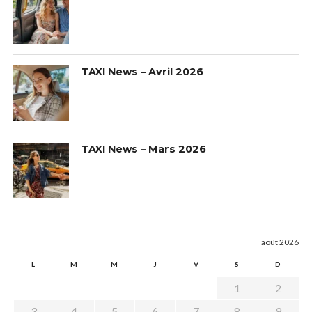
TAXI News – Avril 2026
TAXI News – Mars 2026
août 2026
L
M
M
J
V
S
D
1
2
3
4
5
6
7
8
9