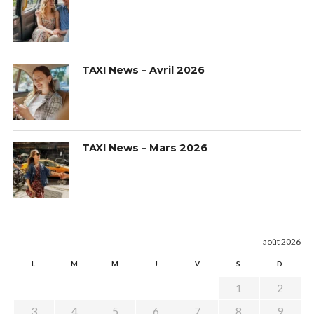
TAXI News – Avril 2026
TAXI News – Mars 2026
août 2026
L
M
M
J
V
S
D
1
2
3
4
5
6
7
8
9