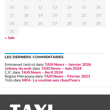
10
11
12
13
14
15
16
17
18
19
20
21
22
23
24
25
26
27
28
29
30
31
« Juin
LES DERNIERS COMMENTAIRES
Emmanuel Janicot
dans
TAXI News – Janvier 2026
Johnny du web
dans
TAXI News – Juin 2024
CJC
dans
TAXI News – Avril 2024
Régine Meraouna
dans
TAXI News – Février 2023
Toto
dans
MFA : Le soutien aux chauffeurs