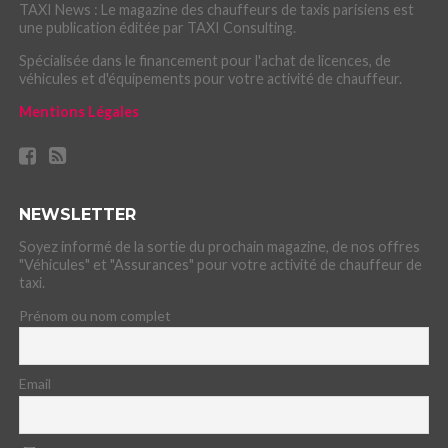
TAXI News : Le magazine des chauffeurs de taxis parisiens est
une publication éditée par TAXI Consulting.
Spécialisée dans le financement pour l'achat de licences, de
véhicules et d'équipements pour votre activité de chauffeur.
Mentions Légales
NEWSLETTER
Soyez informé de la sortie du prochain magazine, de nos offres
"Véhicules" et "Assurances" pour votre activité de chauffeur de
taxi.
Prénom ou nom complet
Email