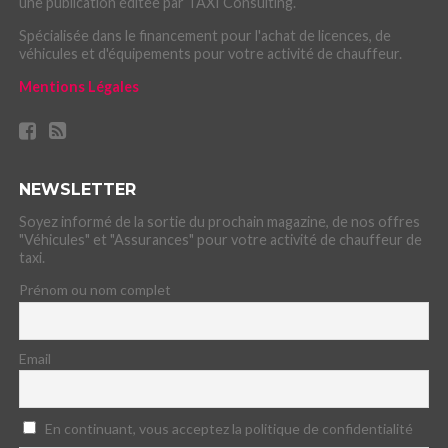
une publication éditée par TAXI Consulting.
Spécialisée dans le financement pour l'achat de licences, de
véhicules et d'équipements pour votre activité de chauffeur.
Mentions Légales
NEWSLETTER
Soyez informé de la sortie du prochain magazine, de nos offres
"Véhicules" et "Assurances" pour votre activité de chauffeur de
taxi.
Prénom ou nom complet
Email
En continuant, vous acceptez la politique de confidentialité