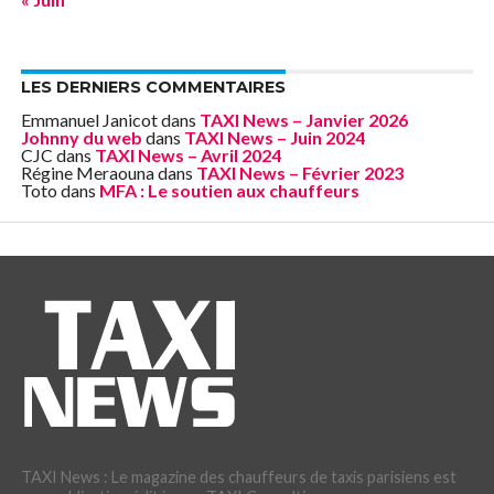
LES DERNIERS COMMENTAIRES
Emmanuel Janicot
dans
TAXI News – Janvier 2026
Johnny du web
dans
TAXI News – Juin 2024
CJC
dans
TAXI News – Avril 2024
Régine Meraouna
dans
TAXI News – Février 2023
Toto
dans
MFA : Le soutien aux chauffeurs
TAXI News : Le magazine des chauffeurs de taxis parisiens est