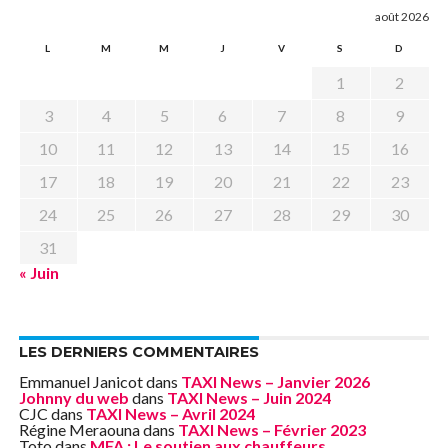
août 2026
L
M
M
J
V
S
D
1
2
3
4
5
6
7
8
9
10
11
12
13
14
15
16
17
18
19
20
21
22
23
24
25
26
27
28
29
30
31
« Juin
LES DERNIERS COMMENTAIRES
Emmanuel Janicot
dans
TAXI News – Janvier 2026
Johnny du web
dans
TAXI News – Juin 2024
CJC
dans
TAXI News – Avril 2024
Régine Meraouna
dans
TAXI News – Février 2023
Toto
dans
MFA : Le soutien aux chauffeurs