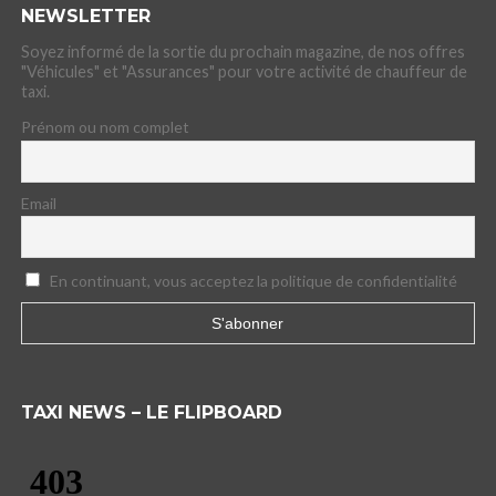
NEWSLETTER
Soyez informé de la sortie du prochain magazine, de nos offres
"Véhicules" et "Assurances" pour votre activité de chauffeur de
taxi.
Prénom ou nom complet
Email
En continuant, vous acceptez la politique de confidentialité
TAXI NEWS – LE FLIPBOARD