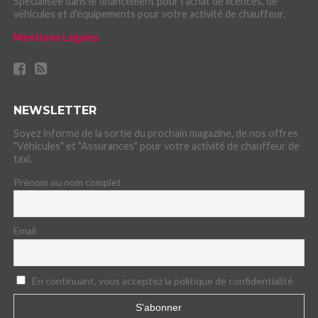
Spécialisée dans le financement pour l'achat de licences, de
véhicules et d'équipements pour votre activité de chauffeur.
Mentions Légales
NEWSLETTER
Soyez informé de la sortie du prochain magazine, de nos offres
"Véhicules" et "Assurances" pour votre activité de chauffeur de
taxi.
Prénom ou nom complet
Email
En continuant, vous acceptez la politique de confidentialité