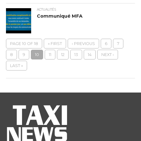
ACTUALITÉS
Communiqué MFA
PAGE 10 OF 18
« FIRST
‹ PREVIOUS
6
7
8
9
10
11
12
13
14
NEXT ›
LAST »