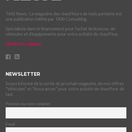
TAXI News : Le magazine des chauffeurs de taxis parisiens est
une publication éditée par TAXI Consulting.
Spécialisée dans le financement pour l'achat de licences, de
véhicules et d'équipements pour votre activité de chauffeur.
Mentions Légales
NEWSLETTER
Soyez informé de la sortie du prochain magazine, de nos offres
"Véhicules" et "Assurances" pour votre activité de chauffeur de
taxi.
Prénom ou nom complet
Email