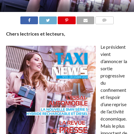
COMMENTS
Chers lectrices et lecteurs,
Le président
vient
d’annoncer la
sortie
progressive
du
confinement
et l’espoir
d’une reprise
de l’activité
économique.
Mais le plus
important de