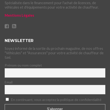
Spécialisée dans le financement pour l'achat de licences, de
véhicules et d'équipements pour votre activité de chauffeur.
Mentions Légales
NEWSLETTER
Soyez informé de la sortie du prochain magazine, de nos offres
"Véhicules" et "Assurances" pour votre activité de chauffeur de
taxi.
Prénom ou nom complet
Email
En continuant, vous acceptez la politique de confidentialité