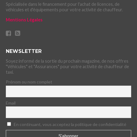
Spécialisée dans le financement pour l'achat de licences, de
véhicules et d'équipements pour votre activité de chauffeur.
Mentions Légales
NEWSLETTER
Soyez informé de la sortie du prochain magazine, de nos offres
"Véhicules" et "Assurances" pour votre activité de chauffeur de
taxi.
Prénom ou nom complet
Email
En continuant, vous acceptez la politique de confidentialité