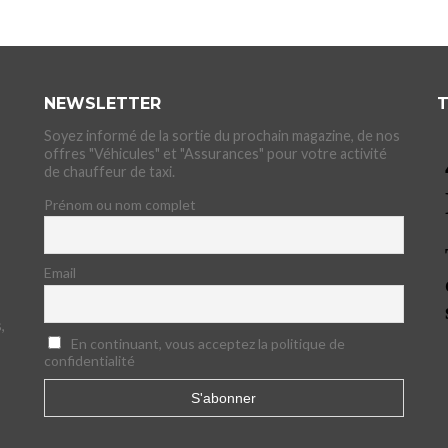
NEWSLETTER
T
Soyez informé de la sortie du prochain magazine, de nos
offres "Véhicules" et "Assurances" pour votre activité
de chauffeur de taxi.
Prénom ou nom complet
Email
,
En continuant, vous acceptez la politique de
confidentialité