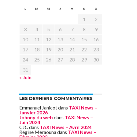
L
M
M
J
V
S
D
1
2
3
4
5
6
7
8
9
10
11
12
13
14
15
16
17
18
19
20
21
22
23
24
25
26
27
28
29
30
31
« Juin
LES DERNIERS COMMENTAIRES
Emmanuel Janicot
dans
TAXI News –
Janvier 2026
Johnny du web
dans
TAXI News –
Juin 2024
CJC
dans
TAXI News – Avril 2024
Régine Meraouna
dans
TAXI News –
Février 2023