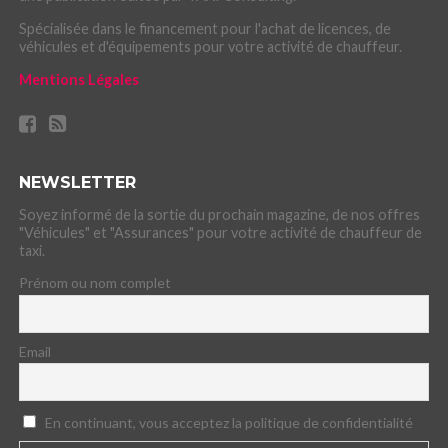
Spécialisée dans le financement pour l'achat de licences, de
véhicules et d'équipements pour votre activité de chauffeur.
Mentions Légales
NEWSLETTER
Soyez informé de la sortie du prochain magazine, de nos offres
"Véhicules" et "Assurances" pour votre activité de chauffeur de
taxi.
Prénom ou nom complet
Email
En continuant, vous acceptez la politique de confidentialité