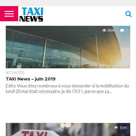
ACTUALITÉS
ECOLES DE
LES
LES
LES
LES
LES
MENTIONS
NEWSLETTER
NOUS
POLITIQUE DE
VIDÉOS
FORMATION
COMPAGNIES
FOURRIÈRES
PHARMACIES
STATIONS
TOILETTES
LÉGALES
CONTACTER
CONFIDENTIALITÉ
8.8K
1
TAXIS
AÉRIENNES /
24H/24 OU
DE TAXIS
PUBLIQUES
PARISIENS
AÉROPORTS
TARDIVES
ROISSY –
CDG
ACTUALITÉS
TAXI News – juin 2019
Edito Vous êtes nombreux à vous demander si la mobilisation du
lundi 20 mai était nécessaire, je dis OUI !, parce que ça...
5.4K