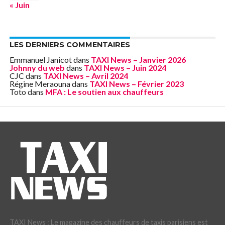
« Juin
LES DERNIERS COMMENTAIRES
Emmanuel Janicot
dans
TAXI News – Janvier 2026
Johnny du web
dans
TAXI News – Juin 2024
CJC
dans
TAXI News – Avril 2024
Régine Meraouna
dans
TAXI News – Février 2023
Toto
dans
MFA : Le soutien aux chauffeurs
TAXI News : Le magazine des chauffeurs de taxis parisiens est