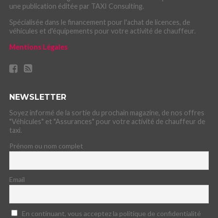
une publication éditée par TAXI Consulting.
Spécialisée dans le financement pour l'achat de licences, de
véhicules et d'équipements pour votre activité de chauffeur.
Mentions Légales
NEWSLETTER
Soyez informé de la sortie du prochain magazine, de nos offres
"Véhicules" et "Assurances" pour votre activité de chauffeur de
taxi.
Prénom ou nom complet
Email
En continuant, vous acceptez la politique de confidentialité