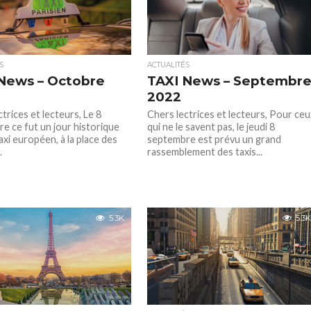
S
ACTUALITÉS
News – Octobre
TAXI News – Septembr
2022
trices et lecteurs, Le 8
Chers lectrices et lecteurs, Pour ceu
e ce fut un jour historique
qui ne le savent pas, le jeudi 8
axi européen, à la place des
septembre est prévu un grand
.
rassemblement des taxis...
5.3K
5.3K