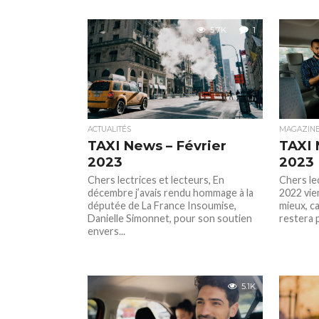
5.7K
1
ACTUALITÉS
MAGAZIN
TAXI News – Février
TAXI 
2023
2023
Chers lectrices et lecteurs, En
Chers lec
décembre j’avais rendu hommage à la
2022 vie
députée de La France Insoumise,
mieux, ca
Danielle Simonnet, pour son soutien
restera p
envers...
5.1K