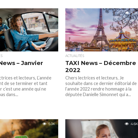
8.8K
5.2K
ES
ACTUALITÉS
News – Janvier
TAXI News – Décembre
2022
trices et lecteurs, L’année
Chers lectrices et lecteurs, Je
nt de se terminer et tant
souhaite dans ce dernier éditorial de
r c’est une année qui ne
l’année 2022 rendre hommage à la
as dans...
députée Danielle Simonnet qui a...
5.0K
4.6K