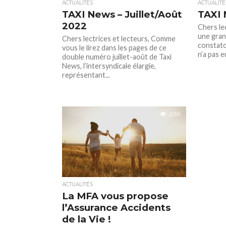
ACTUALITÉS
ACTUALITÉ
TAXI News – Juillet/Août
TAXI 
2022
Chers lec
une gran
Chers lectrices et lecteurs, Comme
constato
vous le lirez dans les pages de ce
n’a pas e
double numéro juillet-août de Taxi
News, l’intersyndicale élargie,
représentant...
2.6K
ACTUALITÉS
La MFA vous propose
l’Assurance Accidents
de la Vie !