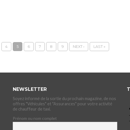
4
5
6
7
8
9
NEXT ›
LAST »
NEWSLETTER
T
Soyez informé de la sortie du prochain magazine, de nos
offres "Véhicules" et "Assurances" pour votre activité
de chauffeur de taxi.
Prénom ou nom complet