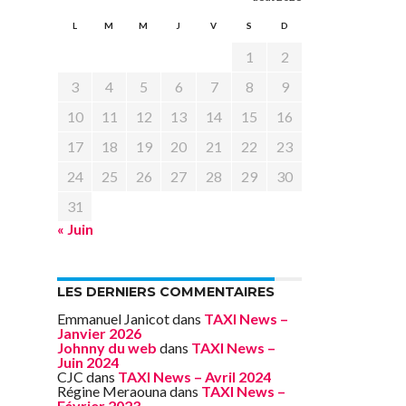
L
M
M
J
V
S
D
1
2
3
4
5
6
7
8
9
10
11
12
13
14
15
16
17
18
19
20
21
22
23
24
25
26
27
28
29
30
31
« Juin
LES DERNIERS COMMENTAIRES
Emmanuel Janicot
dans
TAXI News –
Janvier 2026
Johnny du web
dans
TAXI News –
Juin 2024
CJC
dans
TAXI News – Avril 2024
Régine Meraouna
dans
TAXI News –
Février 2023