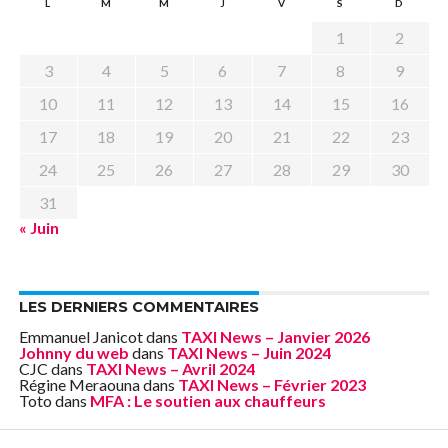
L
M
M
J
V
S
D
1
2
3
4
5
6
7
8
9
10
11
12
13
14
15
16
17
18
19
20
21
22
23
24
25
26
27
28
29
30
31
« Juin
LES DERNIERS COMMENTAIRES
Emmanuel Janicot
dans
TAXI News – Janvier 2026
Johnny du web
dans
TAXI News – Juin 2024
CJC
dans
TAXI News – Avril 2024
Régine Meraouna
dans
TAXI News – Février 2023
Toto
dans
MFA : Le soutien aux chauffeurs