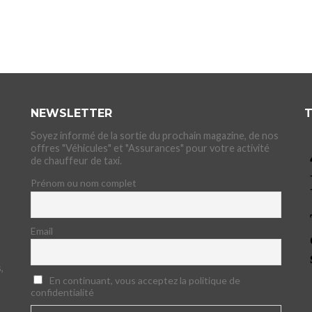
NEWSLETTER
T
Soyez informé de la sortie du prochain magazine, de nos
offres "Véhicules" et "Assurances" pour votre activité
de chauffeur de taxi.
Prénom ou nom complet
Email
,
En continuant, vous acceptez la politique de
confidentialité