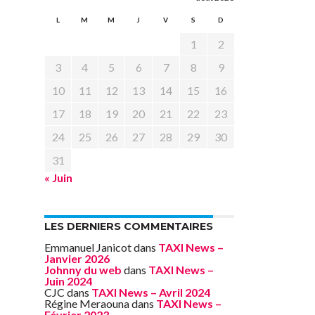
L
M
M
J
V
S
D
1
2
3
4
5
6
7
8
9
10
11
12
13
14
15
16
17
18
19
20
21
22
23
24
25
26
27
28
29
30
31
« Juin
LES DERNIERS COMMENTAIRES
Emmanuel Janicot
dans
TAXI News –
Janvier 2026
Johnny du web
dans
TAXI News –
Juin 2024
CJC
dans
TAXI News – Avril 2024
Régine Meraouna
dans
TAXI News –
Février 2023