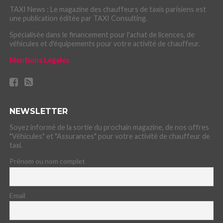
TAXI News : Le magazine des chauffeurs de taxis parisiens est
une publication éditée par TAXI Consulting.
Spécialisée dans le financement pour l'achat de licences, de
véhicules et d'équipements pour votre activité de chauffeur.
Mentions Légales
NEWSLETTER
Soyez informé de la sortie du prochain magazine, de nos offres
"Véhicules" et "Assurances" pour votre activité de chauffeur de
taxi.
Prénom ou nom complet
Email