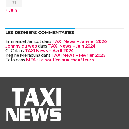
31
« Juin
LES DERNIERS COMMENTAIRES
Emmanuel Janicot
dans
TAXI News – Janvier 2026
Johnny du web
dans
TAXI News – Juin 2024
CJC
dans
TAXI News – Avril 2024
Régine Meraouna
dans
TAXI News – Février 2023
Toto
dans
MFA : Le soutien aux chauffeurs