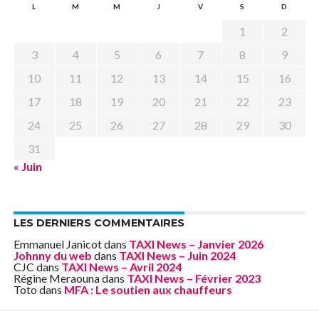
L
M
M
J
V
S
D
1
2
3
4
5
6
7
8
9
10
11
12
13
14
15
16
17
18
19
20
21
22
23
24
25
26
27
28
29
30
31
« Juin
LES DERNIERS COMMENTAIRES
Emmanuel Janicot
dans
TAXI News – Janvier 2026
Johnny du web
dans
TAXI News – Juin 2024
CJC
dans
TAXI News – Avril 2024
Régine Meraouna
dans
TAXI News – Février 2023
Toto
dans
MFA : Le soutien aux chauffeurs