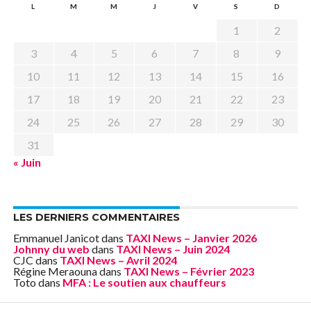
L
M
M
J
V
S
D
1
2
3
4
5
6
7
8
9
10
11
12
13
14
15
16
17
18
19
20
21
22
23
24
25
26
27
28
29
30
31
« Juin
LES DERNIERS COMMENTAIRES
Emmanuel Janicot
dans
TAXI News – Janvier 2026
Johnny du web
dans
TAXI News – Juin 2024
CJC
dans
TAXI News – Avril 2024
Régine Meraouna
dans
TAXI News – Février 2023
Toto
dans
MFA : Le soutien aux chauffeurs