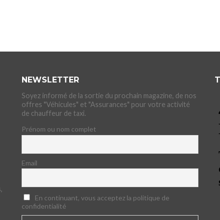
NEWSLETTER
T
Soyez informé de la sortie du prochain magazine, de nos
offres "Véhicules" et "Assurances" pour votre activité
de chauffeur de taxi.
Prénom ou nom complet
Email
,
En continuant, vous acceptez la politique de
confidentialité