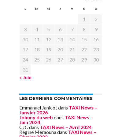
L
M
M
J
V
S
D
1
2
3
4
5
6
7
8
9
10
11
12
13
14
15
16
17
18
19
20
21
22
23
24
25
26
27
28
29
30
31
« Juin
LES DERNIERS COMMENTAIRES
Emmanuel Janicot
dans
TAXI News –
Janvier 2026
Johnny du web
dans
TAXI News –
Juin 2024
CJC
dans
TAXI News – Avril 2024
Régine Meraouna
dans
TAXI News –
Février 2023