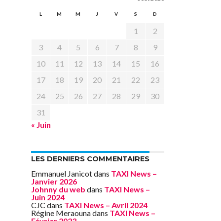
L
M
M
J
V
S
D
1
2
3
4
5
6
7
8
9
10
11
12
13
14
15
16
17
18
19
20
21
22
23
24
25
26
27
28
29
30
31
« Juin
LES DERNIERS COMMENTAIRES
Emmanuel Janicot
dans
TAXI News –
Janvier 2026
Johnny du web
dans
TAXI News –
Juin 2024
CJC
dans
TAXI News – Avril 2024
Régine Meraouna
dans
TAXI News –
Février 2023