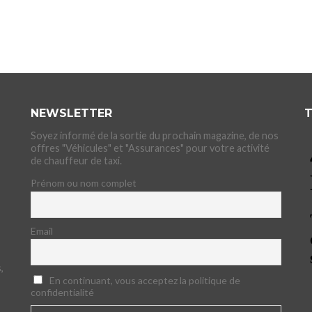
NEWSLETTER
T
Soyez informé de la sortie du prochain magazine, de nos
offres "Véhicules" et "Assurances" pour votre activité
de chauffeur de taxi.
Prénom ou nom complet
Email
,
En continuant, vous acceptez la politique de
confidentialité