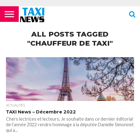
ACTUALITÉS
ECOLES DE
LES
LES
LES
LES
LES
MENTIONS
NEWSLETTER
NOUS
POLITIQUE DE
VIDÉOS
FORMATION
COMPAGNIES
FOURRIÈRES
PHARMACIES
STATIONS
TOILETTES
LÉGALES
CONTACTER
CONFIDENTIALITÉ
ALL POSTS TAGGED
TAXIS
AÉRIENNES /
24H/24 OU
DE TAXIS
PUBLIQUES
PARISIENS
AÉROPORTS
TARDIVES
"CHAUFFEUR DE TAXI"
ROISSY –
CDG
5.2K
ACTUALITÉS
TAXI News – Décembre 2022
Chers lectrices et lecteurs, Je souhaite dans ce dernier éditorial
de l’année 2022 rendre hommage à la députée Danielle Simonnet
qui a...