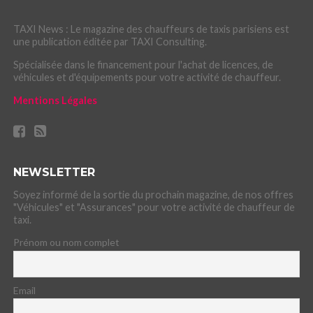
TAXI News : Le magazine des chauffeurs de taxis parisiens est
une publication éditée par TAXI Consulting.
Spécialisée dans le financement pour l'achat de licences, de
véhicules et d'équipements pour votre activité de chauffeur.
Mentions Légales
NEWSLETTER
Soyez informé de la sortie du prochain magazine, de nos offres
"Véhicules" et "Assurances" pour votre activité de chauffeur de
taxi.
Prénom ou nom complet
Email