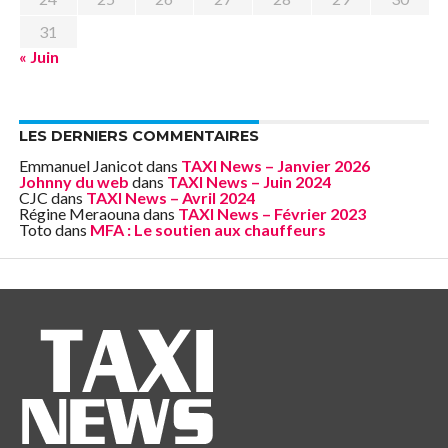
31
« Juin
LES DERNIERS COMMENTAIRES
Emmanuel Janicot
dans
TAXI News – Janvier 2026
Johnny du web
dans
TAXI News – Juin 2024
CJC
dans
TAXI News – Avril 2024
Régine Meraouna
dans
TAXI News – Février 2023
Toto
dans
MFA : Le soutien aux chauffeurs