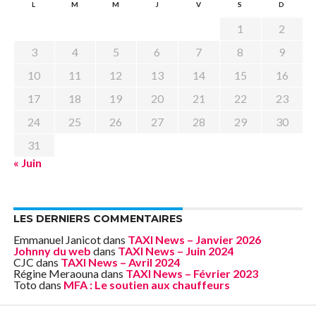
L
M
M
J
V
S
D
1
2
3
4
5
6
7
8
9
10
11
12
13
14
15
16
17
18
19
20
21
22
23
24
25
26
27
28
29
30
31
« Juin
LES DERNIERS COMMENTAIRES
Emmanuel Janicot
dans
TAXI News – Janvier 2026
Johnny du web
dans
TAXI News – Juin 2024
CJC
dans
TAXI News – Avril 2024
Régine Meraouna
dans
TAXI News – Février 2023
Toto
dans
MFA : Le soutien aux chauffeurs