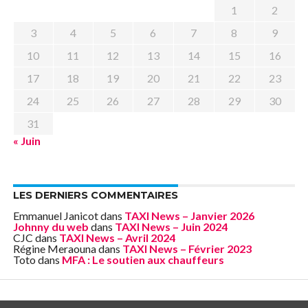
1
2
3
4
5
6
7
8
9
10
11
12
13
14
15
16
17
18
19
20
21
22
23
24
25
26
27
28
29
30
31
« Juin
LES DERNIERS COMMENTAIRES
Emmanuel Janicot
dans
TAXI News – Janvier 2026
Johnny du web
dans
TAXI News – Juin 2024
CJC
dans
TAXI News – Avril 2024
Régine Meraouna
dans
TAXI News – Février 2023
Toto
dans
MFA : Le soutien aux chauffeurs