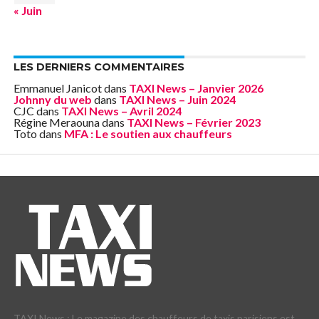
« Juin
LES DERNIERS COMMENTAIRES
Emmanuel Janicot
dans
TAXI News – Janvier 2026
Johnny du web
dans
TAXI News – Juin 2024
CJC
dans
TAXI News – Avril 2024
Régine Meraouna
dans
TAXI News – Février 2023
Toto
dans
MFA : Le soutien aux chauffeurs
TAXI News : Le magazine des chauffeurs de taxis parisiens est