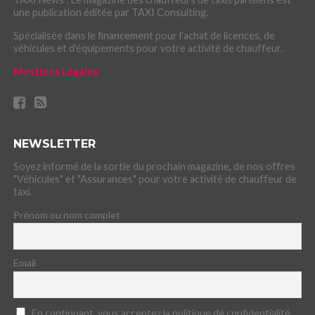
une publication éditée par TAXI Consulting.
Spécialisée dans le financement pour l'achat de licences, de
véhicules et d'équipements pour votre activité de chauffeur.
Mentions Légales
NEWSLETTER
Soyez informé de la sortie du prochain magazine, de nos offres
"Véhicules" et "Assurances" pour votre activité de chauffeur de
taxi.
Prénom ou nom complet
Email
En continuant, vous acceptez la politique de confidentialité