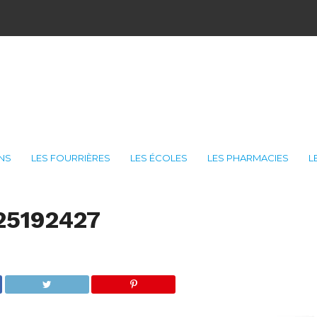
ONS
LES FOURRIÈRES
LES ÉCOLES
LES PHARMACIES
L
25192427