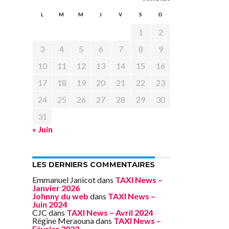
L
M
M
J
V
S
D
1
2
3
4
5
6
7
8
9
10
11
12
13
14
15
16
17
18
19
20
21
22
23
24
25
26
27
28
29
30
31
« Juin
LES DERNIERS COMMENTAIRES
Emmanuel Janicot
dans
TAXI News –
Janvier 2026
Johnny du web
dans
TAXI News –
Juin 2024
CJC
dans
TAXI News – Avril 2024
Régine Meraouna
dans
TAXI News –
Février 2023