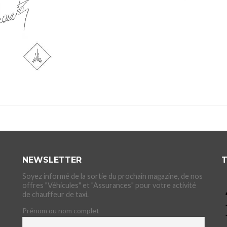
NEWSLETTER
T
Soyez informé de la sortie du prochain magazine, de nos
offres "Véhicules" et "Assurances" pour votre activité
de chauffeur de taxi.
Prénom ou nom complet