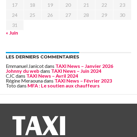
17
18
19
20
21
22
23
24
25
26
27
28
29
30
31
« Juin
LES DERNIERS COMMENTAIRES
Emmanuel Janicot
dans
TAXI News – Janvier 2026
Johnny du web
dans
TAXI News – Juin 2024
CJC
dans
TAXI News – Avril 2024
Régine Meraouna
dans
TAXI News – Février 2023
Toto
dans
MFA : Le soutien aux chauffeurs