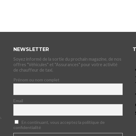
NEWSLETTER
T
Soyez informé de la sortie du prochain magazine, de nos
offres "Véhicules" et "Assurances" pour votre activité
de chauffeur de taxi.
Prénom ou nom complet
Email
,
En continuant, vous acceptez la politique de
confidentialité