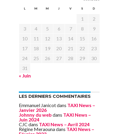
L
M
M
J
V
S
D
1
2
3
4
5
6
7
8
9
10
11
12
13
14
15
16
17
18
19
20
21
22
23
24
25
26
27
28
29
30
31
« Juin
LES DERNIERS COMMENTAIRES
Emmanuel Janicot
dans
TAXI News –
Janvier 2026
Johnny du web
dans
TAXI News –
Juin 2024
CJC
dans
TAXI News – Avril 2024
Régine Meraouna
dans
TAXI News –
Février 2023