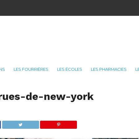
ONS
LES FOURRIÈRES
LES ÉCOLES
LES PHARMACIES
L
-rues-de-new-york