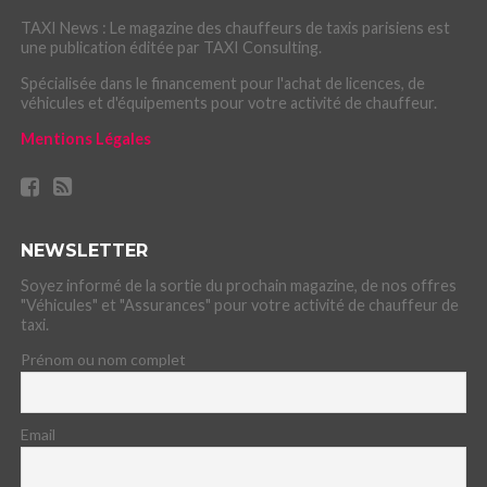
TAXI News : Le magazine des chauffeurs de taxis parisiens est
une publication éditée par TAXI Consulting.
Spécialisée dans le financement pour l'achat de licences, de
véhicules et d'équipements pour votre activité de chauffeur.
Mentions Légales
NEWSLETTER
Soyez informé de la sortie du prochain magazine, de nos offres
"Véhicules" et "Assurances" pour votre activité de chauffeur de
taxi.
Prénom ou nom complet
Email