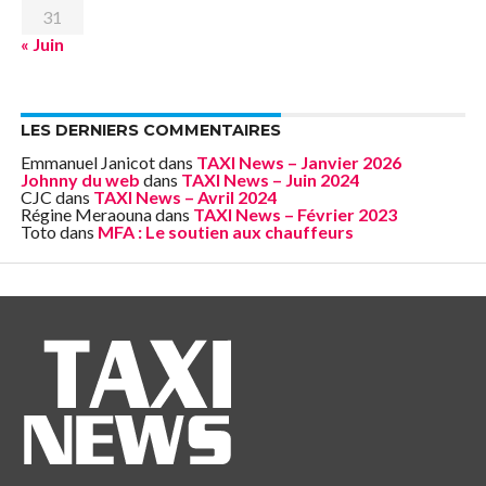
31
« Juin
LES DERNIERS COMMENTAIRES
Emmanuel Janicot
dans
TAXI News – Janvier 2026
Johnny du web
dans
TAXI News – Juin 2024
CJC
dans
TAXI News – Avril 2024
Régine Meraouna
dans
TAXI News – Février 2023
Toto
dans
MFA : Le soutien aux chauffeurs