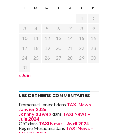
L
M
M
J
V
S
D
1
2
3
4
5
6
7
8
9
10
11
12
13
14
15
16
17
18
19
20
21
22
23
24
25
26
27
28
29
30
31
« Juin
LES DERNIERS COMMENTAIRES
Emmanuel Janicot
dans
TAXI News –
Janvier 2026
Johnny du web
dans
TAXI News –
Juin 2024
CJC
dans
TAXI News – Avril 2024
Régine Meraouna
dans
TAXI News –
Février 2023