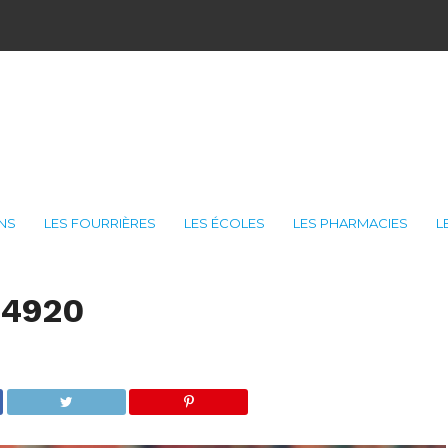
ONS
LES FOURRIÈRES
LES ÉCOLES
LES PHARMACIES
L
84920