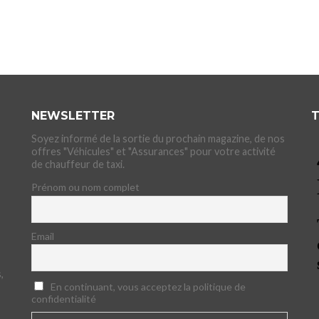
NEWSLETTER
T
Soyez informé de la sortie du prochain magazine, de nos
offres "Véhicules" et "Assurances" pour votre activité
de chauffeur de taxi.
Prénom ou nom complet
Email
,
En continuant, vous acceptez la politique de
confidentialité