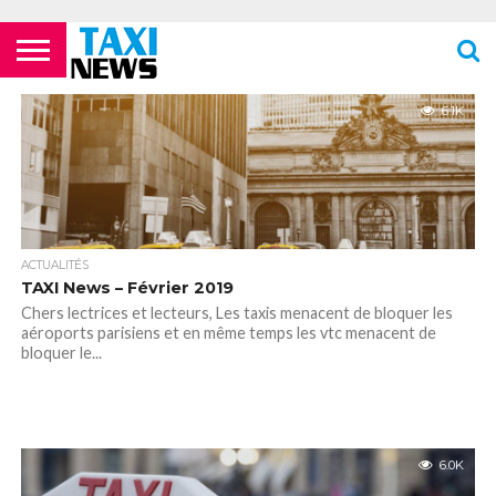
ACTUALITÉS
ECOLES DE
LES
LES
LES
LES
LES
MENTIONS
NEWSLETTER
NOUS
POLITIQUE DE
VIDÉOS
FORMATION
COMPAGNIES
FOURRIÈRES
PHARMACIES
STATIONS
TOILETTES
LÉGALES
CONTACTER
CONFIDENTIALITÉ
6.1K
TAXIS
AÉRIENNES /
24H/24 OU
DE TAXIS
PUBLIQUES
PARISIENS
AÉROPORTS
TARDIVES
ROISSY –
CDG
ACTUALITÉS
TAXI News – Février 2019
Chers lectrices et lecteurs, Les taxis menacent de bloquer les
aéroports parisiens et en même temps les vtc menacent de
bloquer le...
6.0K