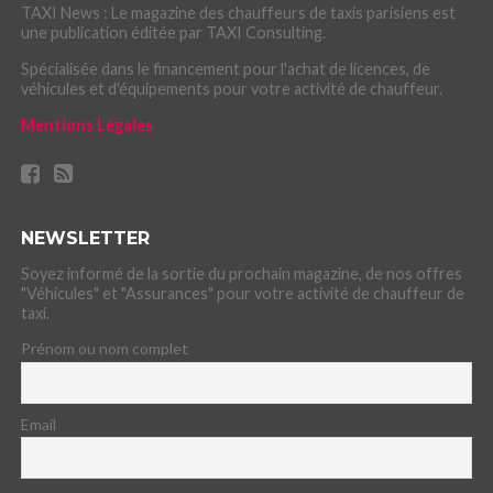
TAXI News : Le magazine des chauffeurs de taxis parisiens est
une publication éditée par TAXI Consulting.
Spécialisée dans le financement pour l'achat de licences, de
véhicules et d'équipements pour votre activité de chauffeur.
Mentions Légales
NEWSLETTER
Soyez informé de la sortie du prochain magazine, de nos offres
"Véhicules" et "Assurances" pour votre activité de chauffeur de
taxi.
Prénom ou nom complet
Email