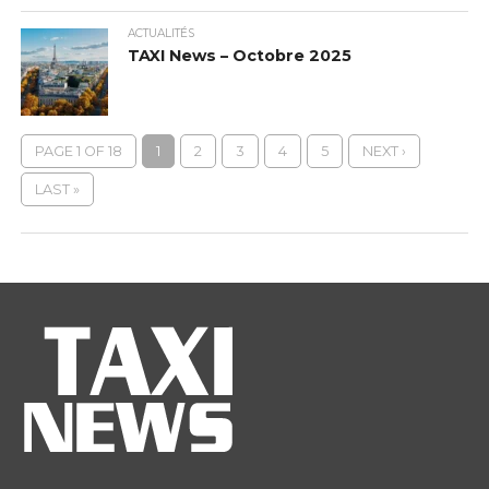
ACTUALITÉS
TAXI News – Octobre 2025
PAGE 1 OF 18
1
2
3
4
5
NEXT ›
LAST »