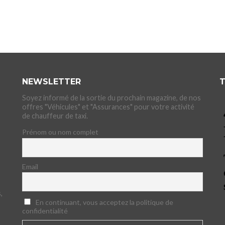
NEWSLETTER
T
Soyez informé de la sortie du prochain magazine, de nos
offres "Véhicules" et "Assurances" pour votre activité
de chauffeur de taxi.
Prénom ou nom complet
Email
,
En continuant, vous acceptez la politique de
confidentialité