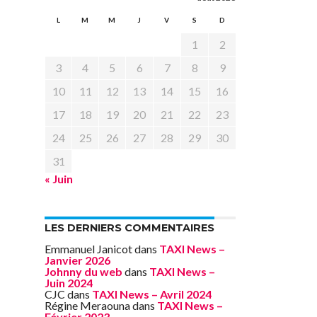
L
M
M
J
V
S
D
1
2
3
4
5
6
7
8
9
10
11
12
13
14
15
16
17
18
19
20
21
22
23
24
25
26
27
28
29
30
31
« Juin
LES DERNIERS COMMENTAIRES
Emmanuel Janicot
dans
TAXI News –
Janvier 2026
Johnny du web
dans
TAXI News –
Juin 2024
CJC
dans
TAXI News – Avril 2024
Régine Meraouna
dans
TAXI News –
Février 2023