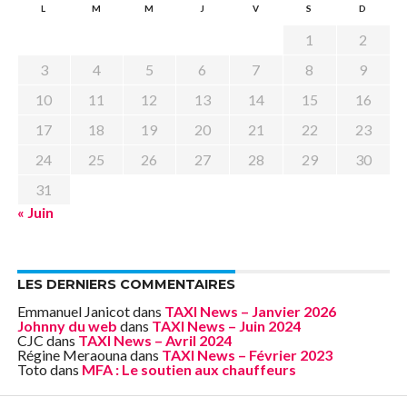
L
M
M
J
V
S
D
1
2
3
4
5
6
7
8
9
10
11
12
13
14
15
16
17
18
19
20
21
22
23
24
25
26
27
28
29
30
31
« Juin
LES DERNIERS COMMENTAIRES
Emmanuel Janicot
dans
TAXI News – Janvier 2026
Johnny du web
dans
TAXI News – Juin 2024
CJC
dans
TAXI News – Avril 2024
Régine Meraouna
dans
TAXI News – Février 2023
Toto
dans
MFA : Le soutien aux chauffeurs