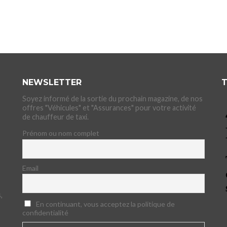
NEWSLETTER
T
Soyez informé de la sortie du prochain magazine, de nos
offres "Véhicules" et "Assurances" pour votre activité
de chauffeur de taxi.
Prénom ou nom complet
Email
,
En continuant, vous acceptez la politique de
confidentialité