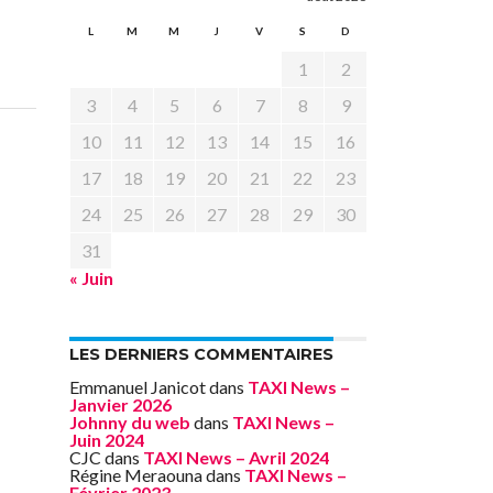
L
M
M
J
V
S
D
1
2
3
4
5
6
7
8
9
10
11
12
13
14
15
16
17
18
19
20
21
22
23
24
25
26
27
28
29
30
31
« Juin
LES DERNIERS COMMENTAIRES
Emmanuel Janicot
dans
TAXI News –
Janvier 2026
Johnny du web
dans
TAXI News –
Juin 2024
CJC
dans
TAXI News – Avril 2024
Régine Meraouna
dans
TAXI News –
Février 2023